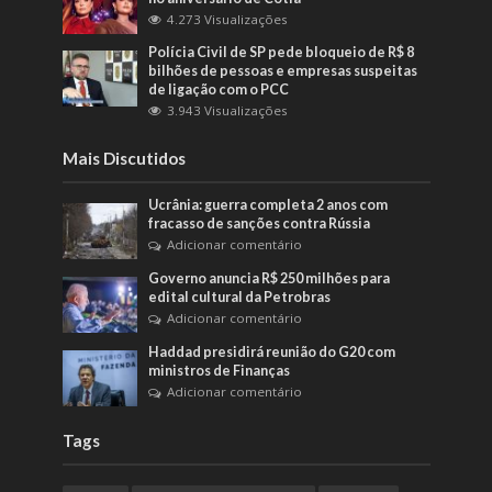
4.273 Visualizações
Polícia Civil de SP pede bloqueio de R$ 8
bilhões de pessoas e empresas suspeitas
de ligação com o PCC
3.943 Visualizações
Mais Discutidos
Ucrânia: guerra completa 2 anos com
fracasso de sanções contra Rússia
Adicionar comentário
Governo anuncia R$ 250 milhões para
edital cultural da Petrobras
Adicionar comentário
Haddad presidirá reunião do G20 com
ministros de Finanças
Adicionar comentário
Tags