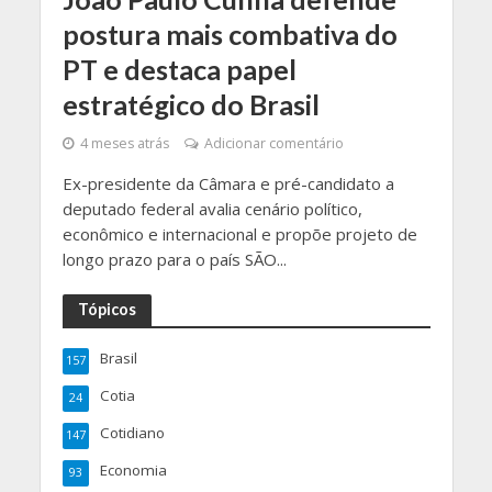
postura mais combativa do
PT e destaca papel
estratégico do Brasil
4 meses atrás
Adicionar comentário
Ex-presidente da Câmara e pré-candidato a
deputado federal avalia cenário político,
econômico e internacional e propõe projeto de
longo prazo para o país SÃO...
Tópicos
Brasil
157
Cotia
24
Cotidiano
147
Economia
93