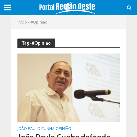
Início
»
#Opiniao
Tag -#Opiniao
JOÃO PAULO CUNHA
OPINIÃO
•
João Paulo Cunha defende