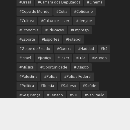
#Brasil
#Camara dos Deputados
#Cinema
#Copa do Mundo
#Cotia
#Cotidiano
#Cultura
#Cultura e Lazer
#dengue
#Economia
#Educação
#Emprego
#Esporte
#Esportes
#Futebol
#Golpe de Estado
#Guerra
#Haddad
#Irã
#Israel
#Justiça
#Lazer
#Lula
#Mundo
#Música
#Oportunidade
#Osasco
#Palestina
#Polícia
#Polícia Federal
#Política
#Russia
#Sabesp
#Saúde
#Segurança
#Senado
#STF
#São Paulo
#Transporte
#Trump
#Turismo
#Ucrania
#USA
#Viver Melhor
#VolleyOsasco