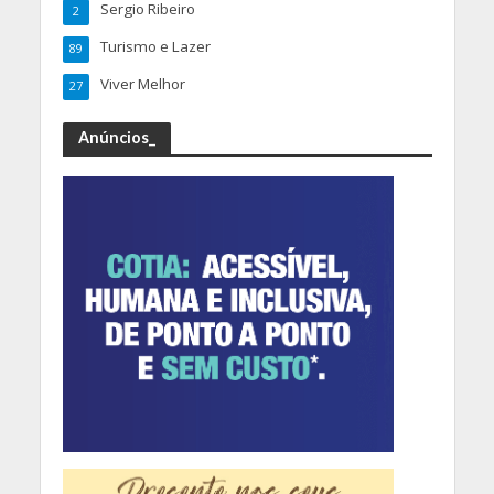
Sergio Ribeiro
2
Turismo e Lazer
89
Viver Melhor
27
Anúncios_