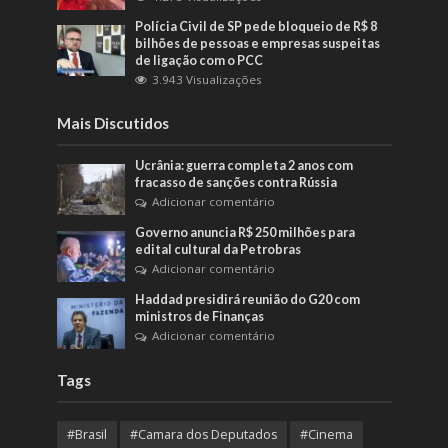
Polícia Civil de SP pede bloqueio de R$ 8
bilhões de pessoas e empresas suspeitas
de ligação com o PCC
3.943 Visualizações
Mais Discutidos
Ucrânia: guerra completa 2 anos com
fracasso de sanções contra Rússia
Adicionar comentário
Governo anuncia R$ 250 milhões para
edital cultural da Petrobras
Adicionar comentário
Haddad presidirá reunião do G20 com
ministros de Finanças
Adicionar comentário
Tags
#Brasil
#Camara dos Deputados
#Cinema