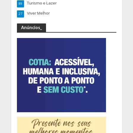
Turismo e Lazer
89
Viver Melhor
27
Anúncios_