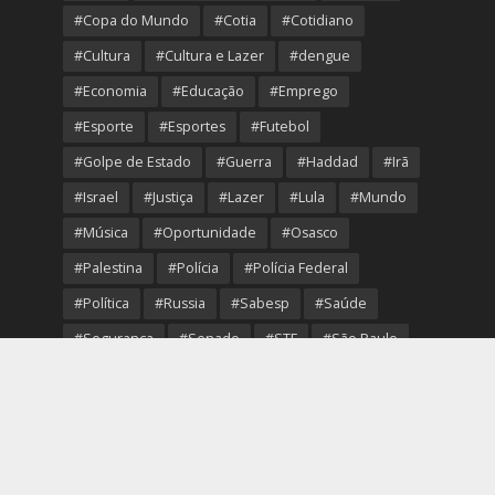
#Copa do Mundo
#Cotia
#Cotidiano
#Cultura
#Cultura e Lazer
#dengue
#Economia
#Educação
#Emprego
#Esporte
#Esportes
#Futebol
#Golpe de Estado
#Guerra
#Haddad
#Irã
#Israel
#Justiça
#Lazer
#Lula
#Mundo
#Música
#Oportunidade
#Osasco
#Palestina
#Polícia
#Polícia Federal
#Política
#Russia
#Sabesp
#Saúde
#Segurança
#Senado
#STF
#São Paulo
#Transporte
#Trump
#Turismo
#Ucrania
#USA
#Viver Melhor
#VolleyOsasco