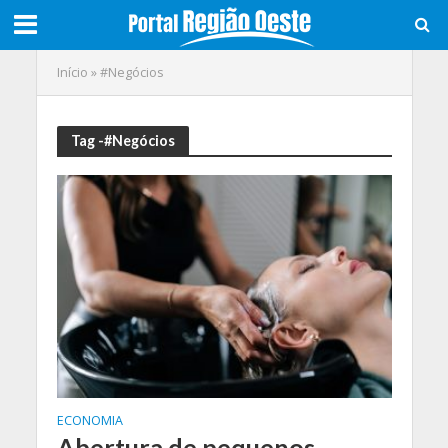
Início
»
#Negócios
Tag -#Negócios
ECONOMIA
Abertura de pequenos