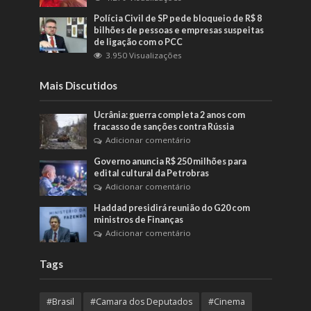
Polícia Civil de SP pede bloqueio de R$ 8
bilhões de pessoas e empresas suspeitas
de ligação com o PCC
3.950 Visualizações
Mais Discutidos
Ucrânia: guerra completa 2 anos com
fracasso de sanções contra Rússia
Adicionar comentário
Governo anuncia R$ 250 milhões para
edital cultural da Petrobras
Adicionar comentário
Haddad presidirá reunião do G20 com
ministros de Finanças
Adicionar comentário
Tags
#Brasil
#Camara dos Deputados
#Cinema