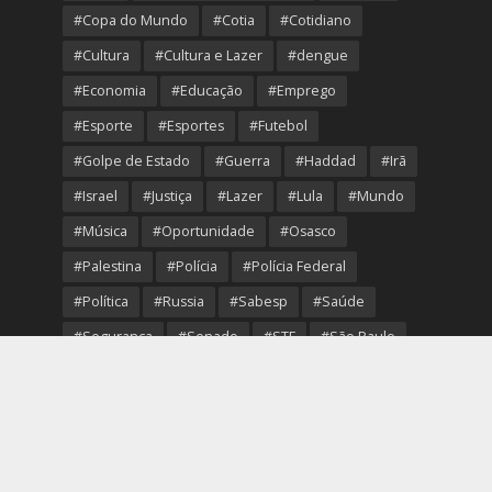
#Copa do Mundo
#Cotia
#Cotidiano
#Cultura
#Cultura e Lazer
#dengue
#Economia
#Educação
#Emprego
#Esporte
#Esportes
#Futebol
#Golpe de Estado
#Guerra
#Haddad
#Irã
#Israel
#Justiça
#Lazer
#Lula
#Mundo
#Música
#Oportunidade
#Osasco
#Palestina
#Polícia
#Polícia Federal
#Política
#Russia
#Sabesp
#Saúde
#Segurança
#Senado
#STF
#São Paulo
#Transporte
#Trump
#Turismo
#Ucrania
#USA
#Viver Melhor
#VolleyOsasco