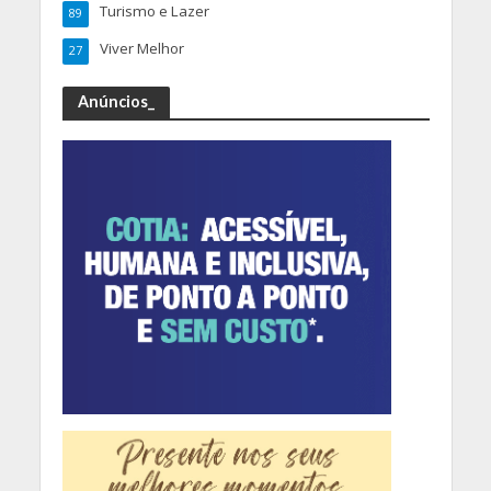
Turismo e Lazer
89
Viver Melhor
27
Anúncios_