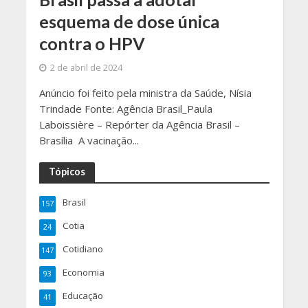
esquema de dose única
contra o HPV
2 de abril de 2024
Anúncio foi feito pela ministra da Saúde, Nísia
Trindade Fonte: Agência Brasil_Paula
Laboissière – Repórter da Agência Brasil –
Brasília A vacinação...
Tópicos
Brasil
157
Cotia
24
Cotidiano
147
Economia
93
Educação
41