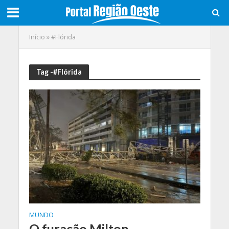
Início
»
#Flórida
Tag -#Flórida
MUNDO
O furacão Milton,