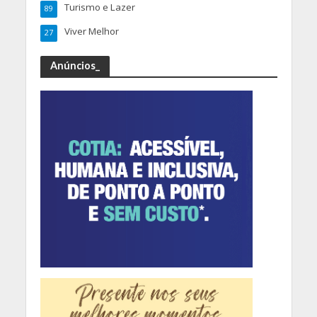
Turismo e Lazer
89
Viver Melhor
27
Anúncios_