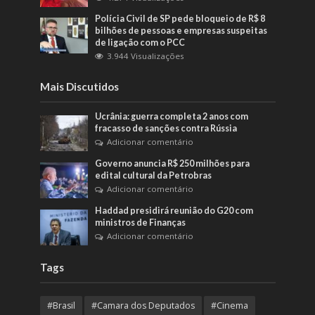
Polícia Civil de SP pede bloqueio de R$ 8
bilhões de pessoas e empresas suspeitas
de ligação com o PCC
3.944 Visualizações
Mais Discutidos
Ucrânia: guerra completa 2 anos com
fracasso de sanções contra Rússia
Adicionar comentário
Governo anuncia R$ 250 milhões para
edital cultural da Petrobras
Adicionar comentário
Haddad presidirá reunião do G20 com
ministros de Finanças
Adicionar comentário
Tags
#Brasil
#Camara dos Deputados
#Cinema