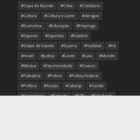
#Copa do Mundo
#Cotia
#Cotidiano
#Cultura
#Cultura e Lazer
#dengue
#Economia
#Educação
#Emprego
#Esporte
#Esportes
#Futebol
#Golpe de Estado
#Guerra
#Haddad
#Irã
#Israel
#Justiça
#Lazer
#Lula
#Mundo
#Música
#Oportunidade
#Osasco
#Palestina
#Polícia
#Polícia Federal
#Política
#Russia
#Sabesp
#Saúde
#Segurança
#Senado
#STF
#São Paulo
#Transporte
#Trump
#Turismo
#Ucrania
#USA
#Viver Melhor
#VolleyOsasco