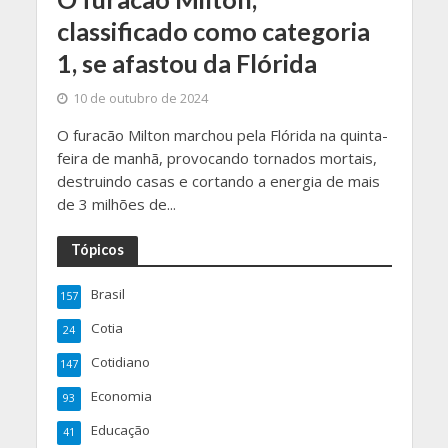
classificado como categoria
1, se afastou da Flórida
10 de outubro de 2024
O furacão Milton marchou pela Flórida na quinta-
feira de manhã, provocando tornados mortais,
destruindo casas e cortando a energia de mais
de 3 milhões de...
Tópicos
Brasil
157
Cotia
24
Cotidiano
147
Economia
93
Educação
41