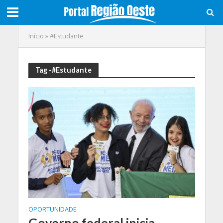
Início
»
#Estudante
Tag -#Estudante
OPORTUNIDADE
Governo federal inicia