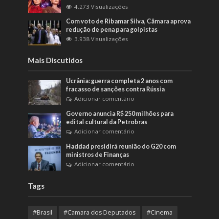
4.273 Visualizações
Com voto de Ribamar Silva, Câmara aprova
redução de pena para golpistas
3.938 Visualizações
Mais Discutidos
Ucrânia: guerra completa 2 anos com
fracasso de sanções contra Rússia
Adicionar comentário
Governo anuncia R$ 250 milhões para
edital cultural da Petrobras
Adicionar comentário
Haddad presidirá reunião do G20 com
ministros de Finanças
Adicionar comentário
Tags
#Brasil
#Camara dos Deputados
#Cinema