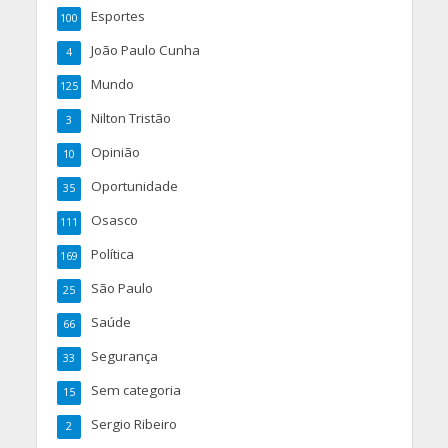
Esportes
100
João Paulo Cunha
4
Mundo
125
Nilton Tristão
3
Opinião
10
Oportunidade
35
Osasco
111
Política
169
São Paulo
25
Saúde
66
Segurança
33
Sem categoria
15
Sergio Ribeiro
2