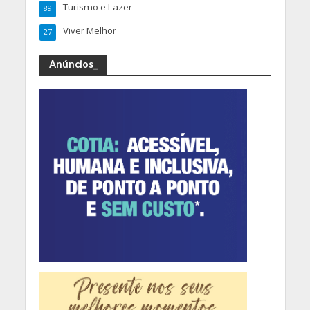
Turismo e Lazer
89
Viver Melhor
27
Anúncios_