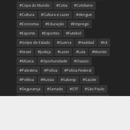
#Copa do Mundo
#Cotia
#Cotidiano
#Cultura
#Cultura e Lazer
#dengue
#Economia
#Educação
#Emprego
#Esporte
#Esportes
#Futebol
#Golpe de Estado
#Guerra
#Haddad
#Irã
#Israel
#Justiça
#Lazer
#Lula
#Mundo
#Música
#Oportunidade
#Osasco
#Palestina
#Polícia
#Polícia Federal
#Política
#Russia
#Sabesp
#Saúde
#Segurança
#Senado
#STF
#São Paulo
#Transporte
#Trump
#Turismo
#Ucrania
#USA
#Viver Melhor
#VolleyOsasco