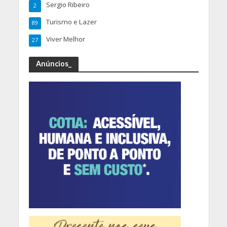
Sergio Ribeiro
2
Turismo e Lazer
89
Viver Melhor
27
Anúncios_