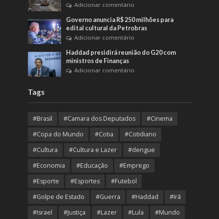
Adicionar comentário
Governo anuncia R$ 250 milhões para
edital cultural da Petrobras
Adicionar comentário
Haddad presidirá reunião do G20 com
ministros de Finanças
Adicionar comentário
Tags
#Brasil
#Camara dos Deputados
#Cinema
#Copa do Mundo
#Cotia
#Cotidiano
#Cultura
#Cultura e Lazer
#dengue
#Economia
#Educação
#Emprego
#Esporte
#Esportes
#Futebol
#Golpe de Estado
#Guerra
#Haddad
#Irã
#Israel
#Justiça
#Lazer
#Lula
#Mundo