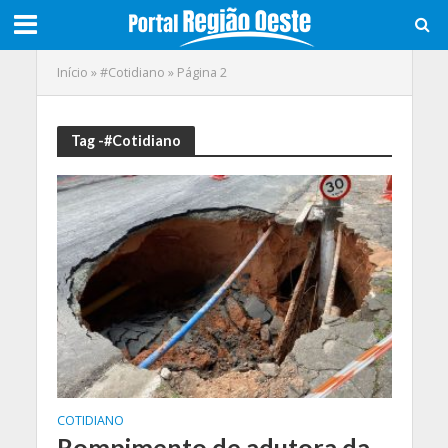
Início
»
#Cotidiano
»
Página 2
Tag -#Cotidiano
COTIDIANO
Rompimento de adutora da