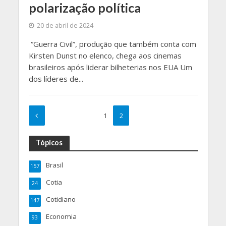
polarização política
20 de abril de 2024
“Guerra Civil”, produção que também conta com
Kirsten Dunst no elenco, chega aos cinemas
brasileiros após liderar bilheterias nos EUA Um
dos líderes de...
1
2
Tópicos
Brasil
157
Cotia
24
Cotidiano
147
Economia
93