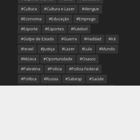
#Cultura
#Cultura e Lazer
#dengue
#Economia
#Educação
#Emprego
#Esporte
#Esportes
#Futebol
#Golpe de Estado
#Guerra
#Haddad
#Irã
#Israel
#Justiça
#Lazer
#Lula
#Mundo
#Música
#Oportunidade
#Osasco
#Palestina
#Polícia
#Polícia Federal
#Política
#Russia
#Sabesp
#Saúde
#Segurança
#Senado
#STF
#São Paulo
#Transporte
#Trump
#Turismo
#Ucrania
#USA
#Viver Melhor
#VolleyOsasco
Copyright © 2026. Created by
Portal Região Oeste
.