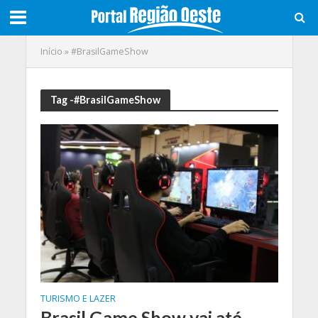
Início
»
#BrasilGameShow
Tag -#BrasilGameShow
TURISMO E LAZER
Brasil Game Show vai até