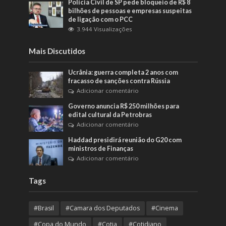
Polícia Civil de SP pede bloqueio de R$ 8
bilhões de pessoas e empresas suspeitas
de ligação com o PCC
3.944 Visualizações
Mais Discutidos
Ucrânia: guerra completa 2 anos com
fracasso de sanções contra Rússia
Adicionar comentário
Governo anuncia R$ 250 milhões para
edital cultural da Petrobras
Adicionar comentário
Haddad presidirá reunião do G20 com
ministros de Finanças
Adicionar comentário
Tags
#Brasil
#Camara dos Deputados
#Cinema
#Copa do Mundo
#Cotia
#Cotidiano