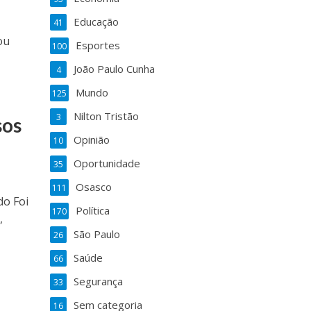
Educação
41
ou
Esportes
100
João Paulo Cunha
4
Mundo
125
Nilton Tristão
3
sos
Opinião
10
Oportunidade
35
Osasco
111
do Foi
Política
170
,
São Paulo
26
Saúde
66
Segurança
33
Sem categoria
16