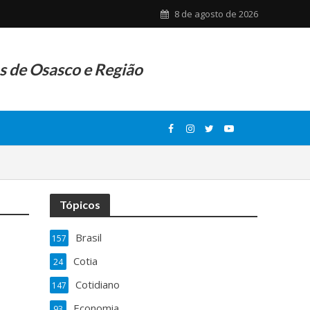
8 de agosto de 2026
as de Osasco e Região
Tópicos
Brasil
157
a
Cotia
24
Cotidiano
147
Economia
93