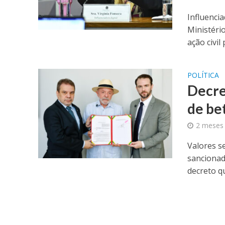
Influenci
Ministéri
ação civil 
POLÍTICA
Decre
de bet
2 meses 
Valores s
sancionado
decreto qu