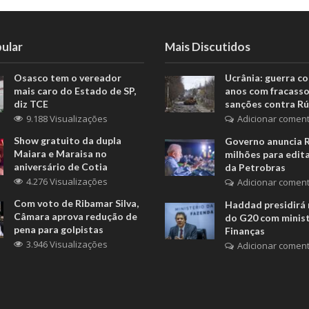
ular
Mais Discutidos
Osasco tem o vereador
Ucrânia: guerra c
mais caro do Estado de SP,
anos com fracasso
diz TCE
sanções contra Rú
9.188 Visualizações
Adicionar coment
Show gratuito da dupla
Governo anuncia 
Maiara e Maraisa no
milhões para edita
aniversário de Cotia
da Petrobras
4.276 Visualizações
Adicionar coment
Com voto de Ribamar Silva,
Haddad presidirá 
Câmara aprova redução de
do G20 com minis
pena para golpistas
Finanças
3.946 Visualizações
Adicionar coment