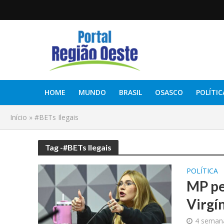
HOME
MUNDO
BRASIL
OSASCO
POLÍTIC
Início
»
#BETs Ilegais
Tag -#BETs Ilegais
POLÍTICA
MP pe
Virgín
4 semana