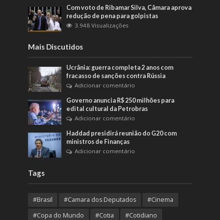
Com voto de Ribamar Silva, Câmara aprova
redução de pena para golpistas
3.948 Visualizações
Mais Discutidos
Ucrânia: guerra completa 2 anos com
fracasso de sanções contra Rússia
Adicionar comentário
Governo anuncia R$ 250 milhões para
edital cultural da Petrobras
Adicionar comentário
Haddad presidirá reunião do G20 com
ministros de Finanças
Adicionar comentário
Tags
#Brasil
#Camara dos Deputados
#Cinema
#Copa do Mundo
#Cotia
#Cotidiano