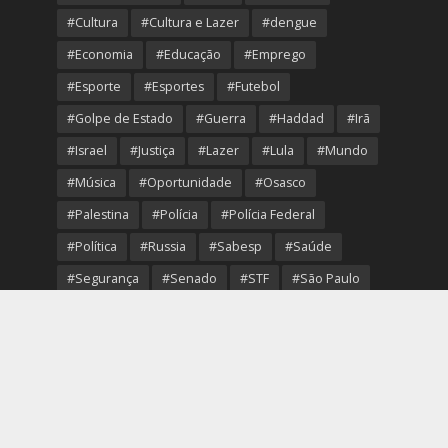
#Cultura
#Cultura e Lazer
#dengue
#Economia
#Educação
#Emprego
#Esporte
#Esportes
#Futebol
#Golpe de Estado
#Guerra
#Haddad
#Irã
#Israel
#Justiça
#Lazer
#Lula
#Mundo
#Música
#Oportunidade
#Osasco
#Palestina
#Polícia
#Polícia Federal
#Política
#Russia
#Sabesp
#Saúde
#Segurança
#Senado
#STF
#São Paulo
#Transporte
#Trump
#Turismo
#Ucrania
#USA
#Viver Melhor
#VolleyOsasco
Copyright © 2026. Created by
Portal Região Oeste
.