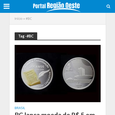
Início
»
#BC
Tag -#BC
BRASIL
BC lança moeda de R$ 5 em