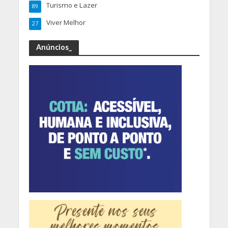
Turismo e Lazer
89
Viver Melhor
27
Anúncios_