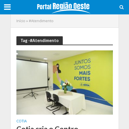
Início
»
#Atendimento
Tag -#Atendimento
COTIA
Cotia cria o Centro