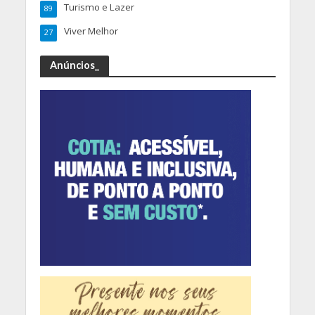
Turismo e Lazer
89
Viver Melhor
27
Anúncios_