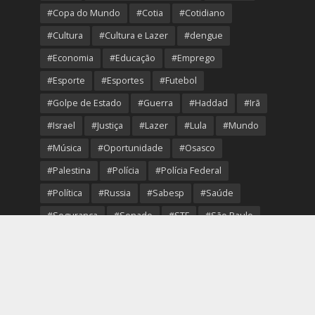
#Copa do Mundo
#Cotia
#Cotidiano
#Cultura
#Cultura e Lazer
#dengue
#Economia
#Educação
#Emprego
#Esporte
#Esportes
#Futebol
#Golpe de Estado
#Guerra
#Haddad
#Irã
#Israel
#Justiça
#Lazer
#Lula
#Mundo
#Música
#Oportunidade
#Osasco
#Palestina
#Polícia
#Polícia Federal
#Política
#Russia
#Sabesp
#Saúde
#Segurança
#Senado
#STF
#São Paulo
#Transporte
#Trump
#Turismo
#Ucrania
#USA
#Viver Melhor
#VolleyOsasco