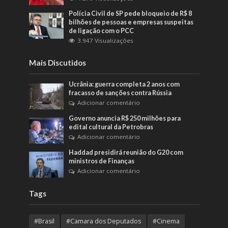
Polícia Civil de SP pede bloqueio de R$ 8
bilhões de pessoas e empresas suspeitas
de ligação com o PCC
3.947 Visualizações
Mais Discutidos
Ucrânia: guerra completa 2 anos com
fracasso de sanções contra Rússia
Adicionar comentário
Governo anuncia R$ 250 milhões para
edital cultural da Petrobras
Adicionar comentário
Haddad presidirá reunião do G20 com
ministros de Finanças
Adicionar comentário
Tags
#Brasil
#Camara dos Deputados
#Cinema