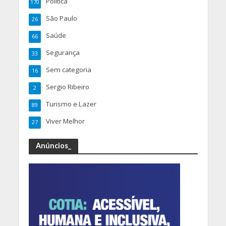
Política
170
São Paulo
26
Saúde
66
Segurança
33
Sem categoria
16
Sergio Ribeiro
2
Turismo e Lazer
89
Viver Melhor
27
Anúncios_