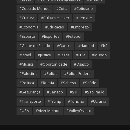
#Copa do Mundo
#Cotia
#Cotidiano
#Cultura
#Cultura e Lazer
#dengue
#Economia
#Educação
#Emprego
#Esporte
#Esportes
#Futebol
#Golpe de Estado
#Guerra
#Haddad
#Irã
#Israel
#Justiça
#Lazer
#Lula
#Mundo
#Música
#Oportunidade
#Osasco
#Palestina
#Polícia
#Polícia Federal
#Política
#Russia
#Sabesp
#Saúde
#Segurança
#Senado
#STF
#São Paulo
#Transporte
#Trump
#Turismo
#Ucrania
#USA
#Viver Melhor
#VolleyOsasco