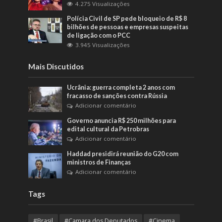
4.275 Visualizações
Polícia Civil de SP pede bloqueio de R$ 8
bilhões de pessoas e empresas suspeitas
de ligação com o PCC
3.945 Visualizações
Mais Discutidos
Ucrânia: guerra completa 2 anos com
fracasso de sanções contra Rússia
Adicionar comentário
Governo anuncia R$ 250 milhões para
edital cultural da Petrobras
Adicionar comentário
Haddad presidirá reunião do G20 com
ministros de Finanças
Adicionar comentário
Tags
#Brasil
#Camara dos Deputados
#Cinema