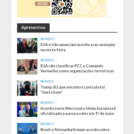
Apresentou
MUNDO
EUA e Irão anunciam acordo a ser assinado
na sexta-feira
MUNDO
EUA vão classificar PCC e Comando
Vermelho como organizações terroristas
MUNDO
Trump diz que encontro com Lula foi
“muito bom”
MUNDO
Acordo entre Mercosul e União Europeia é
oficializado e passa a valer em 1º de maio
MUNDO
Brasil e Alemanha firmam acordo sobre