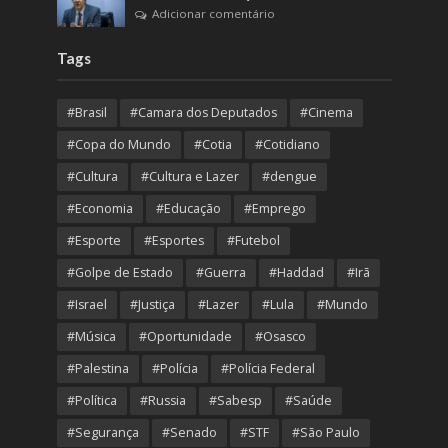
Adicionar comentário
Tags
#Brasil
#Camara dos Deputados
#Cinema
#Copa do Mundo
#Cotia
#Cotidiano
#Cultura
#Cultura e Lazer
#dengue
#Economia
#Educação
#Emprego
#Esporte
#Esportes
#Futebol
#Golpe de Estado
#Guerra
#Haddad
#Irã
#Israel
#Justiça
#Lazer
#Lula
#Mundo
#Música
#Oportunidade
#Osasco
#Palestina
#Polícia
#Polícia Federal
#Política
#Russia
#Sabesp
#Saúde
#Segurança
#Senado
#STF
#São Paulo