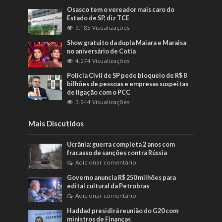
Osasco tem o vereador mais caro do
Estado de SP, diz TCE
9.185 Visualizações
Show gratuito da dupla Maiara e Maraisa
no aniversário de Cotia
4.274 Visualizações
Polícia Civil de SP pede bloqueio de R$ 8
bilhões de pessoas e empresas suspeitas
de ligação com o PCC
3.944 Visualizações
Mais Discutidos
Ucrânia: guerra completa 2 anos com
fracasso de sanções contra Rússia
Adicionar comentário
Governo anuncia R$ 250 milhões para
edital cultural da Petrobras
Adicionar comentário
Haddad presidirá reunião do G20 com
ministros de Finanças