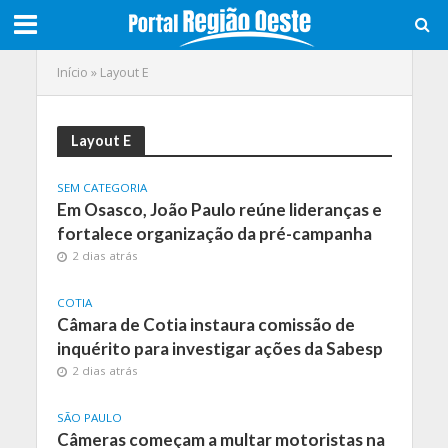
Início
»
Layout E
Layout E
SEM CATEGORIA
Em Osasco, João Paulo reúne lideranças e
fortalece organização da pré-campanha
2 dias atrás
COTIA
Câmara de Cotia instaura comissão de
inquérito para investigar ações da Sabesp
2 dias atrás
SÃO PAULO
Câmeras começam a multar motoristas na