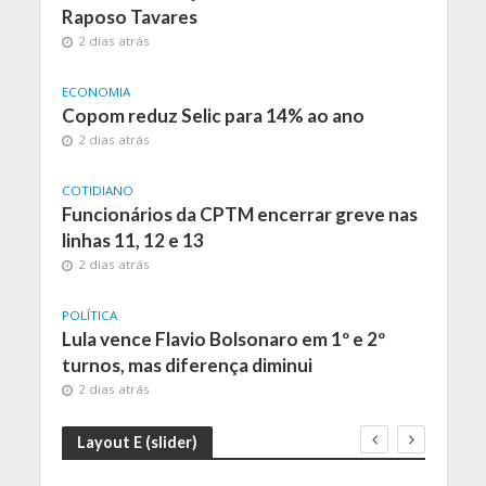
Raposo Tavares
2 dias atrás
ECONOMIA
Copom reduz Selic para 14% ao ano
2 dias atrás
COTIDIANO
Funcionários da CPTM encerrar greve nas
linhas 11, 12 e 13
2 dias atrás
POLÍTICA
Lula vence Flavio Bolsonaro em 1º e 2º
turnos, mas diferença diminui
2 dias atrás
Layout E (slider)