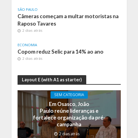
SÃO PAULO
Câmeras começam a multar motoristas na
Raposo Tavares
2 dias atrás
ECONOMIA
Copom reduz Selic para 14% ao ano
2 dias atrás
Layout E (with A1 as starter)
SEM CATEGORIA
Em Osasco, João
Paulo reúne lideranças e
fortalece organização da pré-
campanha
2 dias atrás