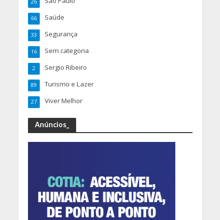
São Paulo
26
Saúde
66
Segurança
33
Sem categoria
16
Sergio Ribeiro
2
Turismo e Lazer
89
Viver Melhor
27
Anúncios_