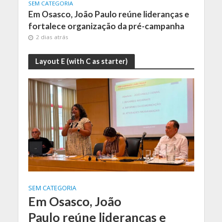
SEM CATEGORIA
COTIA
 nas
Em Osasco, João Paulo reúne lideranças e
Câma
fortalece organização da pré-campanha
inqu
2 dias atrás
2 d
Layout E (with C as starter)
SEM CATEGORIA
Em Osasco, João
Paulo reúne lideranças e