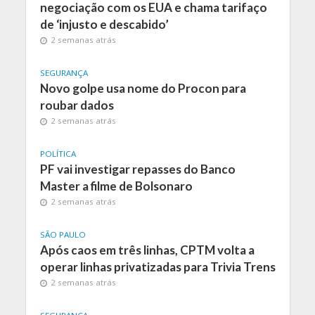
negociação com os EUA e chama tarifaço
de ‘injusto e descabido’
2 semanas atrás
SEGURANÇA
Novo golpe usa nome do Procon para
roubar dados
2 semanas atrás
POLÍTICA
PF vai investigar repasses do Banco
Master a filme de Bolsonaro
2 semanas atrás
SÃO PAULO
Após caos em três linhas, CPTM volta a
operar linhas privatizadas para Trivia Trens
2 semanas atrás