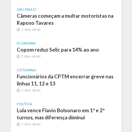
SÃO PAULO
Câmeras começam a multar motoristas na
Raposo Tavares
2 dias atrás
ECONOMIA
Copom reduz Selic para 14% ao ano
2 dias atrás
COTIDIANO
Funcionários da CPTM encerrar greve nas
linhas 11, 12 e 13
2 dias atrás
POLÍTICA
Lula vence Flavio Bolsonaro em 1º e 2º
turnos, mas diferença diminui
2 dias atrás