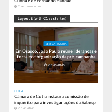
Cunha e de Fernando Haddad
2 semanas atrás
Layout E (with C1 as starter)
SEM CATEGORIA
Em Osasco, João Paulo reúne lideranças e
fortalece organização da pré-campanha
2 dias atrás
COTIA
Câmara de Cotia instaura comissão de
inquérito para investigar ações da Sabesp
2 dias atrás