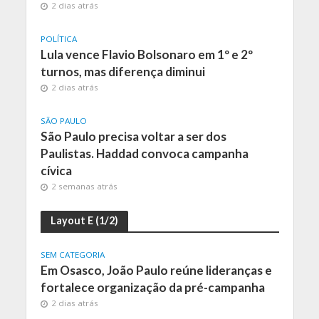
2 dias atrás
POLÍTICA
Lula vence Flavio Bolsonaro em 1º e 2º
turnos, mas diferença diminui
2 dias atrás
SÃO PAULO
São Paulo precisa voltar a ser dos
Paulistas. Haddad convoca campanha
cívica
2 semanas atrás
Layout E (1/2)
SEM CATEGORIA
Em Osasco, João Paulo reúne lideranças e
fortalece organização da pré-campanha
2 dias atrás