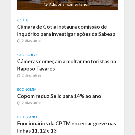
Adicionar comentário
COTIA
Câmara de Cotia instaura comissão de
inquérito para investigar ações da Sabesp
2 dias atrás
SÃO PAULO
Câmeras começam a multar motoristas na
Raposo Tavares
2 dias atrás
ECONOMIA
Copom reduz Selic para 14% ao ano
2 dias atrás
COTIDIANO
Funcionários da CPTM encerrar greve nas
linhas 11, 12 e 13