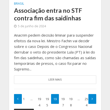
BRASIL
Associação entra no STF
contra fim das saidinhas
5 de junho de 2024
Anacrim pedem decisão liminar para suspender
efeitos da nova lei. Ministro Fachin vai decidir
sobre o caso Depois de o Congresso Nacional
derrubar o veto do presidente Lula (PT) à lei do
fim das saidinhas, como são chamadas as saídas
temporárias de presos, o caso foi parar no
Supremo...
LEER MAIS
1
…
19
19
19
19
19
…
25
4
5
6
7
8
4