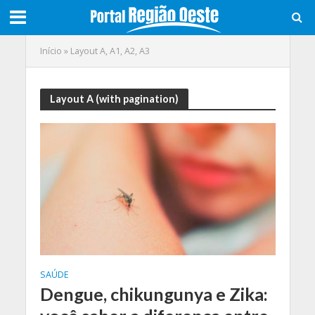
Início
»
Layout A, A1, A2, A3
Layout A (with pagination)
SAÚDE
Dengue, chikungunya e Zika: