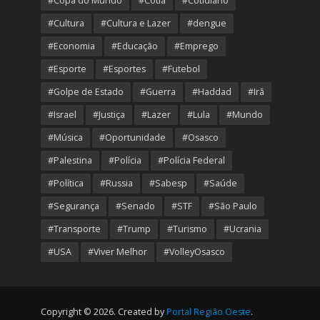
#Copa do Mundo
#Cotia
#Cotidiano
#Cultura
#Cultura e Lazer
#dengue
#Economia
#Educação
#Emprego
#Esporte
#Esportes
#Futebol
#Golpe de Estado
#Guerra
#Haddad
#Irã
#Israel
#Justiça
#Lazer
#Lula
#Mundo
#Música
#Oportunidade
#Osasco
#Palestina
#Polícia
#Polícia Federal
#Política
#Russia
#Sabesp
#Saúde
#Segurança
#Senado
#STF
#São Paulo
#Transporte
#Trump
#Turismo
#Ucrania
#USA
#Viver Melhor
#VolleyOsasco
Copyright © 2026. Created by
Portal Região Oeste
.