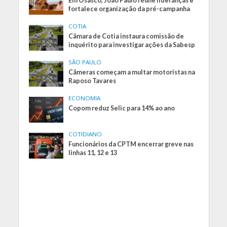
Em Osasco, João Paulo reúne lideranças e
fortalece organização da pré-campanha
COTIA
Câmara de Cotia instaura comissão de
inquérito para investigar ações da Sabesp
SÃO PAULO
Câmeras começam a multar motoristas na
Raposo Tavares
ECONOMIA
Copom reduz Selic para 14% ao ano
COTIDIANO
Funcionários da CPTM encerrar greve nas
linhas 11, 12 e 13