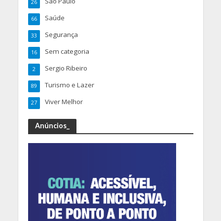
São Paulo
26
Saúde
66
Segurança
33
Sem categoria
16
Sergio Ribeiro
2
Turismo e Lazer
89
Viver Melhor
27
Anúncios_