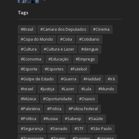
Tags
#Brasil
#Camara dos Deputados
#Cinema
#Copa do Mundo
#Cotia
#Cotidiano
#Cultura
#Cultura e Lazer
#dengue
#Economia
#Educação
#Emprego
#Esporte
#Esportes
#Futebol
#Golpe de Estado
#Guerra
#Haddad
#Irã
#Israel
#Justiça
#Lazer
#Lula
#Mundo
#Música
#Oportunidade
#Osasco
#Palestina
#Polícia
#Polícia Federal
#Política
#Russia
#Sabesp
#Saúde
#Segurança
#Senado
#STF
#São Paulo
#Transporte
#Trump
#Turismo
#Ucrania