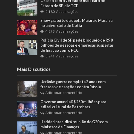
Osasco tem o vereador mais caro do
Estado de SP, diz TCE
9.180 Visualizações
Show gratuito da dupla Maiara e Maraisa
no aniversário de Cotia
4.273 Visualizações
Polícia Civil de SP pede bloqueio de R$ 8
bilhões de pessoas e empresas suspeitas
de ligação com o PCC
3.941 Visualizações
Mais Discutidos
Ucrânia: guerra completa 2 anos com
fracasso de sanções contra Rússia
Adicionar comentário
Governo anuncia R$ 250 milhões para
edital cultural da Petrobras
Adicionar comentário
Haddad presidirá reunião do G20 com
ministros de Finanças
Adicionar comentário