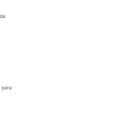
 da
s para