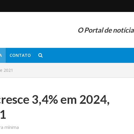
O Portal de notíci
A
CONTATO
de 2021
cresce 3,4% em 2024,
21
ura mínima