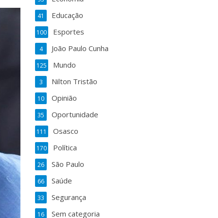
Educação
41
Esportes
100
João Paulo Cunha
4
Mundo
125
Nilton Tristão
3
Opinião
10
Oportunidade
35
Osasco
111
Política
170
São Paulo
26
Saúde
66
Segurança
33
Sem categoria
16