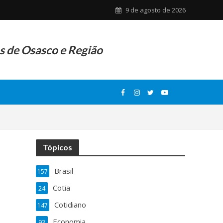
9 de agosto de 2026
as de Osasco e Região
Tópicos
Brasil
157
Cotia
24
Cotidiano
147
Economia
93