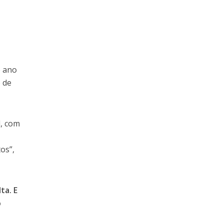
o ano
 de
l, com
os”,
ta. E
o