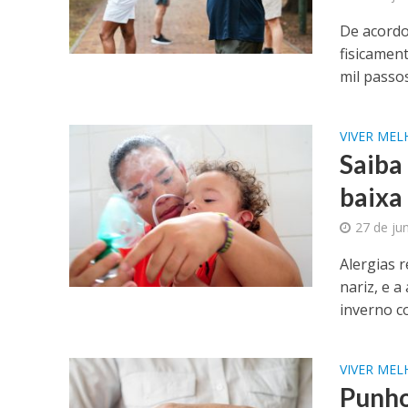
De acordo
fisicamen
mil passos 
VIVER ME
Saiba
baixa
27 de ju
Alergias 
nariz, e a
inverno co
VIVER ME
Punho