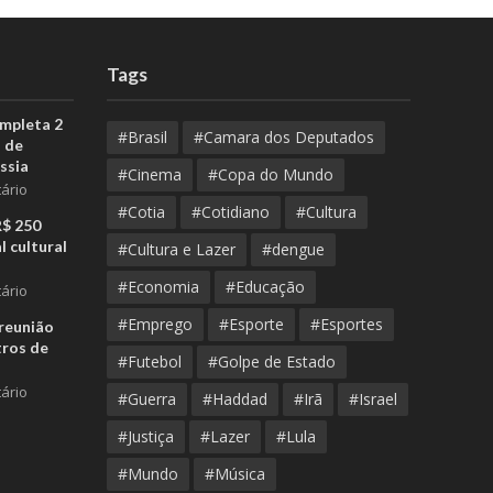
Tags
ompleta 2
#Brasil
#Camara dos Deputados
 de
ssia
#Cinema
#Copa do Mundo
ário
#Cotia
#Cotidiano
#Cultura
R$ 250
l cultural
#Cultura e Lazer
#dengue
#Economia
#Educação
ário
#Emprego
#Esporte
#Esportes
reunião
tros de
#Futebol
#Golpe de Estado
ário
#Guerra
#Haddad
#Irã
#Israel
#Justiça
#Lazer
#Lula
#Mundo
#Música