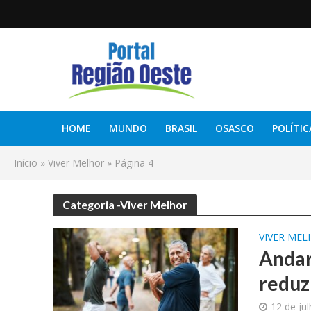
HOME
MUNDO
BRASIL
OSASCO
POLÍTIC
Início
»
Viver Melhor
»
Página 4
Categoria -Viver Melhor
VIVER ME
Andar
reduz
12 de ju