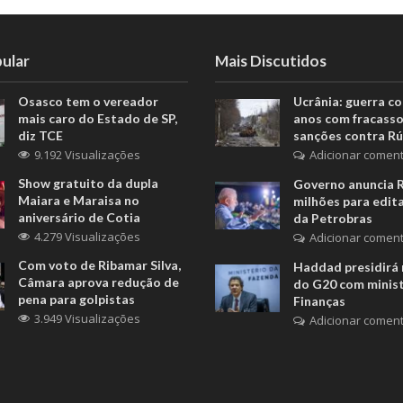
ular
Mais Discutidos
Osasco tem o vereador
Ucrânia: guerra c
mais caro do Estado de SP,
anos com fracasso
diz TCE
sanções contra Rú
9.192 Visualizações
Adicionar coment
Show gratuito da dupla
Governo anuncia 
Maiara e Maraisa no
milhões para edita
aniversário de Cotia
da Petrobras
4.279 Visualizações
Adicionar coment
Com voto de Ribamar Silva,
Haddad presidirá 
Câmara aprova redução de
do G20 com minis
pena para golpistas
Finanças
3.949 Visualizações
Adicionar coment