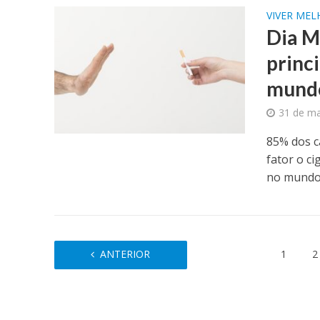
VIVER ME
Dia M
princ
mund
31 de ma
85% dos c
fator o ci
no mundo.
ANTERIOR
1
2