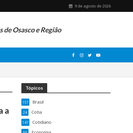
9 de agosto de 2026
as de Osasco e Região
Tópicos
Brasil
157
a a
Cotia
24
Cotidiano
147
Economia
93