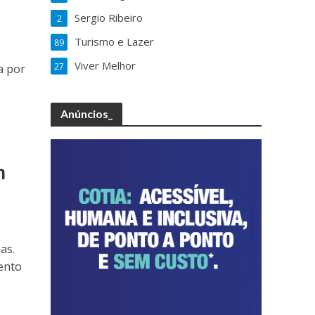
Sergio Ribeiro
2
Turismo e Lazer
89
Viver Melhor
27
a por
Anúncios_
m
as.
ento