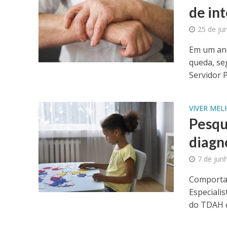
de in
25 de ju
Em um ano
queda, se
Servidor P
VIVER ME
Pesqu
diagn
7 de jun
Comportam
Especiali
do TDAH e