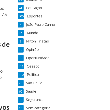
Educação
rpo
41
 7,5
Esportes
100
João Paulo Cunha
4
Mundo
125
Nilton Tristão
3
s de
Opinião
10
Oportunidade
35
Osasco
111
 o
Política
170
o
São Paulo
26
Saúde
66
Segurança
33
vos
Sem categoria
16