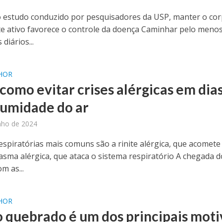
 estudo conduzido por pesquisadores da USP, manter o co
te ativo favorece o controle da doença Caminhar pelo menos
diários...
LHOR
 como evitar crises alérgicas em dia
 umidade do ar
nho de 2024
respiratórias mais comuns são a rinite alérgica, que acomete
 asma alérgica, que ataca o sistema respiratório A chegada d
m as...
LHOR
 quebrado é um dos principais moti