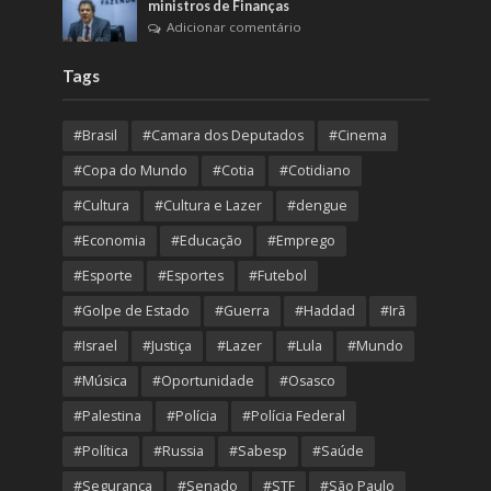
ministros de Finanças
Adicionar comentário
Tags
#Brasil
#Camara dos Deputados
#Cinema
#Copa do Mundo
#Cotia
#Cotidiano
#Cultura
#Cultura e Lazer
#dengue
#Economia
#Educação
#Emprego
#Esporte
#Esportes
#Futebol
#Golpe de Estado
#Guerra
#Haddad
#Irã
#Israel
#Justiça
#Lazer
#Lula
#Mundo
#Música
#Oportunidade
#Osasco
#Palestina
#Polícia
#Polícia Federal
#Política
#Russia
#Sabesp
#Saúde
#Segurança
#Senado
#STF
#São Paulo