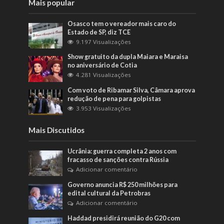
Mais popular
Osasco tem o vereador mais caro do
Estado de SP, diz TCE
9.197 Visualizações
Show gratuito da dupla Maiara e Maraisa
no aniversário de Cotia
4.281 Visualizações
Com voto de Ribamar Silva, Câmara aprova
redução de pena para golpistas
3.953 Visualizações
Mais Discutidos
Ucrânia: guerra completa 2 anos com
fracasso de sanções contra Rússia
Adicionar comentário
Governo anuncia R$ 250 milhões para
edital cultural da Petrobras
Adicionar comentário
Haddad presidirá reunião do G20 com