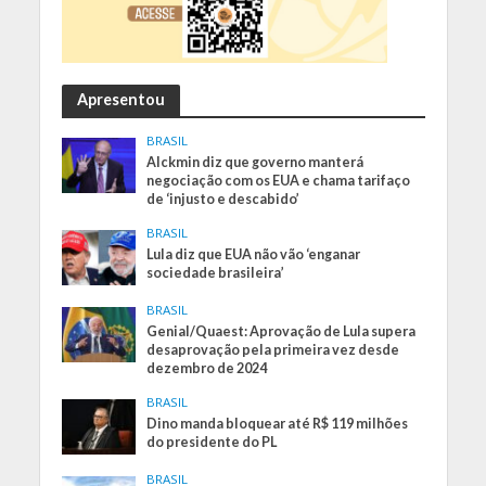
Apresentou
BRASIL
Alckmin diz que governo manterá
negociação com os EUA e chama tarifaço
de ‘injusto e descabido’
BRASIL
Lula diz que EUA não vão ‘enganar
sociedade brasileira’
BRASIL
Genial/Quaest: Aprovação de Lula supera
desaprovação pela primeira vez desde
dezembro de 2024
BRASIL
Dino manda bloquear até R$ 119 milhões
do presidente do PL
BRASIL