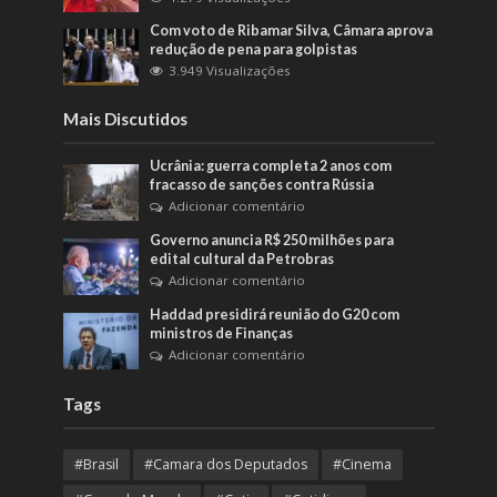
Com voto de Ribamar Silva, Câmara aprova
redução de pena para golpistas
3.949 Visualizações
Mais Discutidos
Ucrânia: guerra completa 2 anos com
fracasso de sanções contra Rússia
Adicionar comentário
Governo anuncia R$ 250 milhões para
edital cultural da Petrobras
Adicionar comentário
Haddad presidirá reunião do G20 com
ministros de Finanças
Adicionar comentário
Tags
#Brasil
#Camara dos Deputados
#Cinema