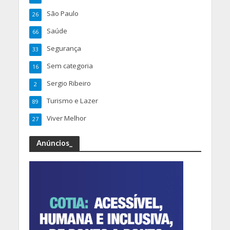
São Paulo
26
Saúde
66
Segurança
33
Sem categoria
16
Sergio Ribeiro
2
Turismo e Lazer
89
Viver Melhor
27
Anúncios_