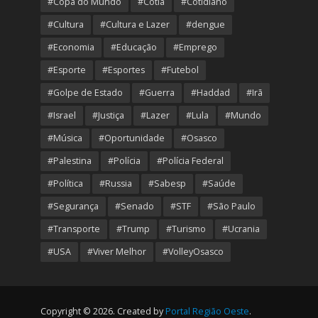
#Copa do Mundo
#Cotia
#Cotidiano
#Cultura
#Cultura e Lazer
#dengue
#Economia
#Educação
#Emprego
#Esporte
#Esportes
#Futebol
#Golpe de Estado
#Guerra
#Haddad
#Irã
#Israel
#Justiça
#Lazer
#Lula
#Mundo
#Música
#Oportunidade
#Osasco
#Palestina
#Polícia
#Polícia Federal
#Política
#Russia
#Sabesp
#Saúde
#Segurança
#Senado
#STF
#São Paulo
#Transporte
#Trump
#Turismo
#Ucrania
#USA
#Viver Melhor
#VolleyOsasco
Copyright © 2026. Created by
Portal Região Oeste
.