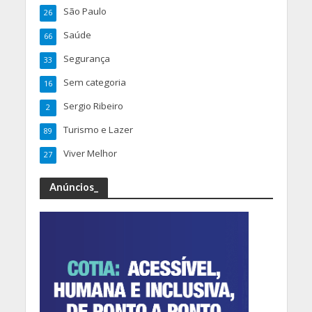
São Paulo
26
Saúde
66
Segurança
33
Sem categoria
16
Sergio Ribeiro
2
Turismo e Lazer
89
Viver Melhor
27
Anúncios_