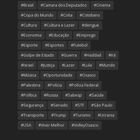
#Brasil
#Camara dos Deputados
#Cinema
#Copa do Mundo
#Cotia
#Cotidiano
#Cultura
#Cultura e Lazer
#dengue
#Economia
#Educação
#Emprego
#Esporte
#Esportes
#Futebol
#Golpe de Estado
#Guerra
#Haddad
#Irã
#Israel
#Justiça
#Lazer
#Lula
#Mundo
#Música
#Oportunidade
#Osasco
#Palestina
#Polícia
#Polícia Federal
#Política
#Russia
#Sabesp
#Saúde
#Segurança
#Senado
#STF
#São Paulo
#Transporte
#Trump
#Turismo
#Ucrania
#USA
#Viver Melhor
#VolleyOsasco