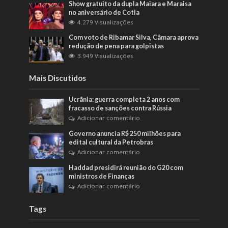
Show gratuito da dupla Maiara e Maraisa
no aniversário de Cotia
4.279 Visualizações
Com voto de Ribamar Silva, Câmara aprova
redução de pena para golpistas
3.949 Visualizações
Mais Discutidos
Ucrânia: guerra completa 2 anos com
fracasso de sanções contra Rússia
Adicionar comentário
Governo anuncia R$ 250 milhões para
edital cultural da Petrobras
Adicionar comentário
Haddad presidirá reunião do G20 com
ministros de Finanças
Adicionar comentário
Tags