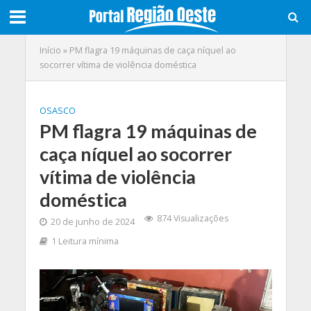
Início
»
PM flagra 19 máquinas de caça níquel ao
socorrer vítima de violência doméstica
OSASCO
PM flagra 19 máquinas de
caça níquel ao socorrer
vítima de violência
doméstica
874 Visualizações
20 de junho de 2024
1 Leitura mínima