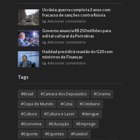
Ucrânia: guerra completa 2 anos com
fracasso de sanções contra Rússia
Adicionar comentário
Governo anuncia R$ 250 milhões para
edital cultural da Petrobras
Adicionar comentário
Haddad presidirá reunião do G20 com
ministros de Finanças
Adicionar comentário
Tags
#Brasil
#Camara dos Deputados
#Cinema
#Copa do Mundo
#Cotia
#Cotidiano
#Cultura
#Cultura e Lazer
#dengue
#Economia
#Educação
#Emprego
#Esporte
#Esportes
#Futebol