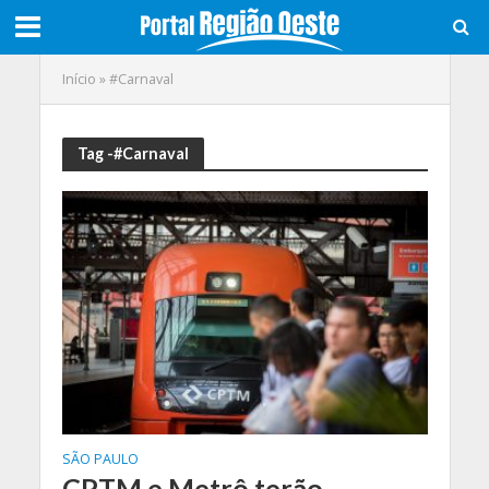
Início
»
#Carnaval
Tag -#Carnaval
SÃO PAULO
CPTM e Metrô terão