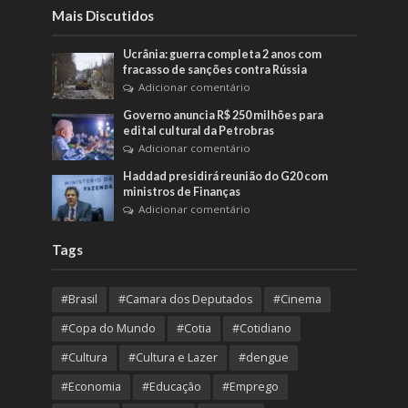
Mais Discutidos
Ucrânia: guerra completa 2 anos com
fracasso de sanções contra Rússia
Adicionar comentário
Governo anuncia R$ 250 milhões para
edital cultural da Petrobras
Adicionar comentário
Haddad presidirá reunião do G20 com
ministros de Finanças
Adicionar comentário
Tags
#Brasil
#Camara dos Deputados
#Cinema
#Copa do Mundo
#Cotia
#Cotidiano
#Cultura
#Cultura e Lazer
#dengue
#Economia
#Educação
#Emprego