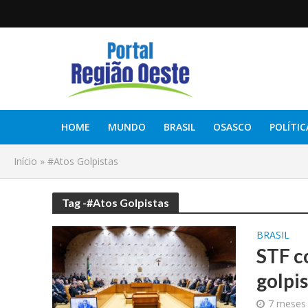
HOME
MUNDO
BRASIL
OSASCO
POLÍTIC
Início
»
#Atos Golpistas
Tag -#Atos Golpistas
BRASIL
STF c
golpis
7 meses 