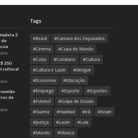
Tags
ompleta 2
#Brasil
#Camara dos Deputados
 de
ssia
#Cinema
#Copa do Mundo
ário
#Cotia
#Cotidiano
#Cultura
R$ 250
l cultural
#Cultura e Lazer
#dengue
#Economia
#Educação
ário
#Emprego
#Esporte
#Esportes
reunião
tros de
#Futebol
#Golpe de Estado
ário
#Guerra
#Haddad
#Irã
#Israel
#Justiça
#Lazer
#Lula
#Mundo
#Música