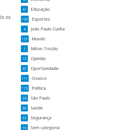
Educação
41
ós os
Esportes
100
João Paulo Cunha
4
Mundo
125
Nilton Tristão
3
Opinião
10
Oportunidade
35
Osasco
111
Política
170
São Paulo
26
Saúde
66
Segurança
33
Sem categoria
16