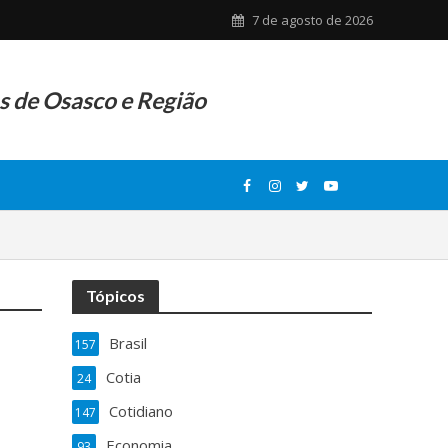
7 de agosto de 2026
as de Osasco e Região
Tópicos
Brasil
157
Cotia
24
Cotidiano
147
Economia
93