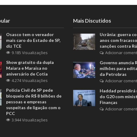
ular
Mais Discutidos
Osasco tem o vereador
Ucrânia: guerra c
mais caro do Estado de SP,
anos com fracasso
diz TCE
sanções contra Rú
9.185 Visualizações
Adicionar coment
Show gratuito da dupla
Governo anuncia 
Maiara e Maraisa no
milhões para edita
aniversário de Cotia
da Petrobras
4.274 Visualizações
Adicionar coment
Polícia Civil de SP pede
Haddad presidirá 
bloqueio de R$ 8 bilhões de
do G20 com minis
pessoas e empresas
Finanças
suspeitas de ligação com o
Adicionar coment
PCC
3.944 Visualizações