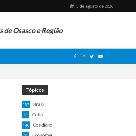
5 de agosto de 2026
as de Osasco e Região
Tópicos
Brasil
157
Cotia
23
Cotidiano
146
Economia
92