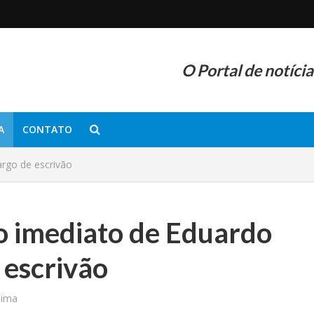
O Portal de notíci
A
CONTATO
rgo de escrivão
o imediato de Eduardo
 escrivão
nima