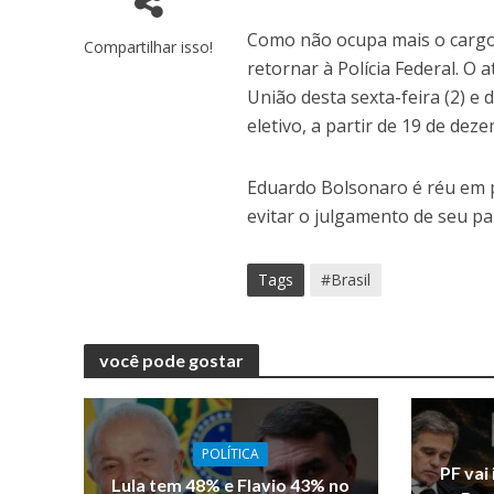
Como não ocupa mais o cargo 
Compartilhar isso!
retornar à Polícia Federal. O 
União desta sexta-feira (2) e
eletivo, a partir de 19 de dez
Eduardo Bolsonaro é réu em 
evitar o julgamento de seu pai
Tags
#Brasil
você pode gostar
POLÍTICA
PF vai
Lula tem 48% e Flavio 43% no