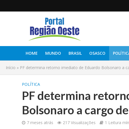
HOME
MUNDO
BRASIL
OSASCO
POLÍTIC
Início
»
PF determina retorno imediato de Eduardo Bolsonaro a ca
POLÍTICA
PF determina retorn
Bolsonaro a cargo de
7 meses atrás
217 Visualizações
1 Leitura mí