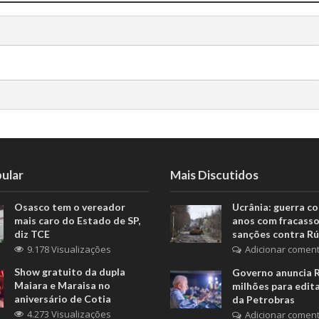
ular
Mais Discutidos
Osasco tem o vereador
Ucrânia: guerra c
mais caro do Estado de SP,
anos com fracasso
diz TCE
sanções contra Rú
9.178 Visualizações
Adicionar coment
Show gratuito da dupla
Governo anuncia 
Maiara e Maraisa no
milhões para edita
aniversário de Cotia
da Petrobras
4.273 Visualizações
Adicionar coment