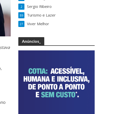
Sergio Ribeiro
2
Turismo e Lazer
89
Viver Melhor
27
Anúncios_
stava
,
ano