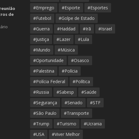
#Emprego
#Esporte
#Esportes
reunião
tros de
#Futebol
#Golpe de Estado
ário
#Guerra
#Haddad
#Irã
#Israel
#Justiça
#Lazer
#Lula
#Mundo
#Música
#Oportunidade
#Osasco
#Palestina
#Polícia
#Polícia Federal
#Política
#Russia
#Sabesp
#Saúde
#Segurança
#Senado
#STF
#São Paulo
#Transporte
#Trump
#Turismo
#Ucrania
#USA
#Viver Melhor