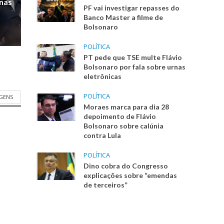
rnas
PF vai investigar repasses do
Banco Master a filme de
Bolsonaro
POLÍTICA
PT pede que TSE multe Flávio
Bolsonaro por fala sobre urnas
eletrônicas
POLÍTICA
AGENS
Moraes marca para dia 28
depoimento de Flávio
Bolsonaro sobre calúnia
contra Lula
POLÍTICA
Dino cobra do Congresso
explicações sobre “emendas
de terceiros”