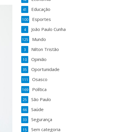
Educação
41
Esportes
100
João Paulo Cunha
4
Mundo
125
Nilton Tristão
3
Opinião
10
Oportunidade
35
Osasco
111
Política
169
São Paulo
25
Saúde
66
Segurança
33
Sem categoria
15