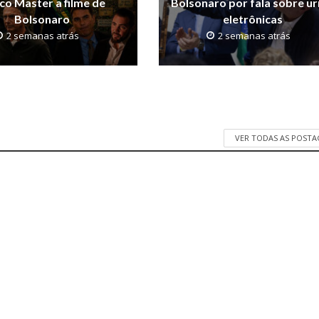
co Master a filme de
Bolsonaro por fala sobre u
Bolsonaro
eletrônicas
2 semanas atrás
2 semanas atrás
VER TODAS AS POST