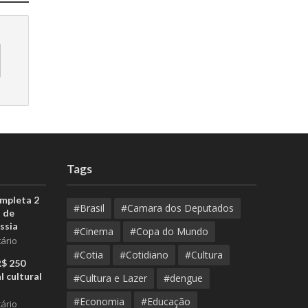
Tags
ompleta 2
#Brasil
#Camara dos Deputados
 de
ssia
#Cinema
#Copa do Mundo
ário
#Cotia
#Cotidiano
#Cultura
R$ 250
l cultural
#Cultura e Lazer
#dengue
#Economia
#Educação
ário