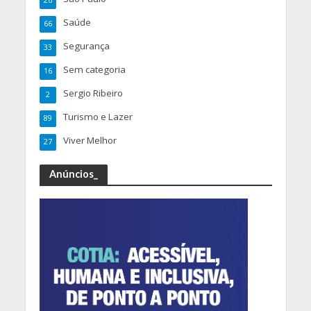
Saúde
66
Segurança
33
Sem categoria
16
Sergio Ribeiro
2
Turismo e Lazer
89
Viver Melhor
27
Anúncios_