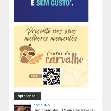
Apresentou
COTIDIANO
Funcionários da CPTM encerrar greve nas