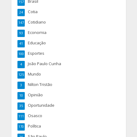
Brasil
157
Cotia
24
Cotidiano
147
Economia
93
Educação
41
Esportes
100
João Paulo Cunha
4
Mundo
125
Nilton Tristão
3
Opinião
10
Oportunidade
35
Osasco
111
Política
170
São Paulo
26