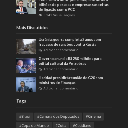
bilhões de pessoas e empresas suspeitas
de ligação com o PCC
3.941 Visualizações
Mais Discutidos
Ucrânia: guerra completa 2 anos com
fracasso de sanções contra Rússia
Adicionar comentário
Governo anuncia R$ 250 milhões para
edital cultural da Petrobras
Adicionar comentário
Haddad presidirá reunião do G20 com
ministros de Finanças
Adicionar comentário
Tags
#Brasil
#Camara dos Deputados
#Cinema
#Copa do Mundo
#Cotia
#Cotidiano