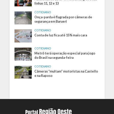
linhas 11, 12 e 13
COTIDIANO
Onça-parda é flagrada por câmeras de
segurança em Barueri
COTIDIANO
Conta de luz fica até 15% mais cara
COTIDIANO
Metrô terá operação especial para jogo
do Brasil na segunda-feira
COTIDIANO
Câmeras “multam” motoristas na Castello
e na Raposo