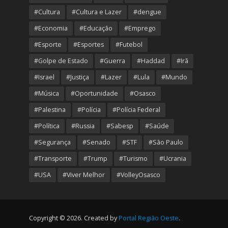
#Cultura
#Cultura e Lazer
#dengue
#Economia
#Educação
#Emprego
#Esporte
#Esportes
#Futebol
#Golpe de Estado
#Guerra
#Haddad
#Irã
#Israel
#Justiça
#Lazer
#Lula
#Mundo
#Música
#Oportunidade
#Osasco
#Palestina
#Polícia
#Polícia Federal
#Política
#Russia
#Sabesp
#Saúde
#Segurança
#Senado
#STF
#São Paulo
#Transporte
#Trump
#Turismo
#Ucrania
#USA
#Viver Melhor
#VolleyOsasco
Copyright © 2026. Created by
Portal Região Oeste
.