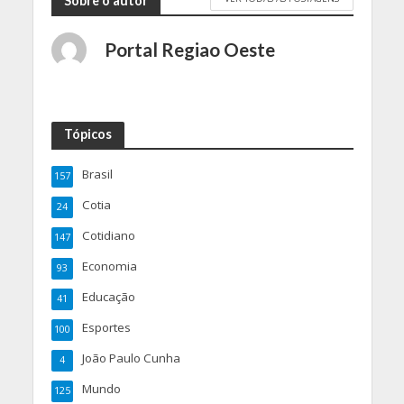
Sobre o autor
Portal Regiao Oeste
Tópicos
Brasil
157
Cotia
24
Cotidiano
147
Economia
93
Educação
41
Esportes
100
João Paulo Cunha
4
Mundo
125