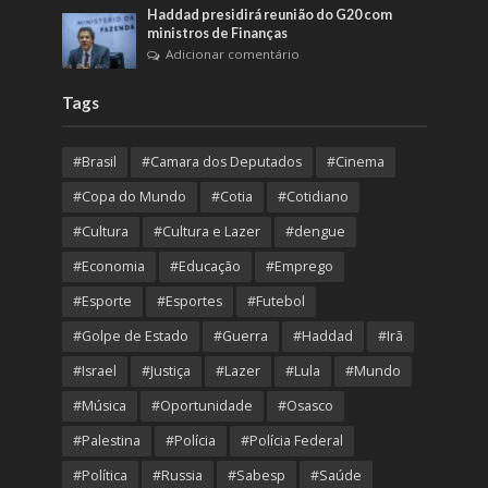
Haddad presidirá reunião do G20 com
ministros de Finanças
Adicionar comentário
Tags
#Brasil
#Camara dos Deputados
#Cinema
#Copa do Mundo
#Cotia
#Cotidiano
#Cultura
#Cultura e Lazer
#dengue
#Economia
#Educação
#Emprego
#Esporte
#Esportes
#Futebol
#Golpe de Estado
#Guerra
#Haddad
#Irã
#Israel
#Justiça
#Lazer
#Lula
#Mundo
#Música
#Oportunidade
#Osasco
#Palestina
#Polícia
#Polícia Federal
#Política
#Russia
#Sabesp
#Saúde