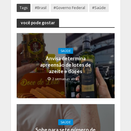
Tags
#Brasil
#Governo Federal
#Saúde
você pode gostar
SAÚDE
Anvisa determina
apreensão de lotes de
azeite e doces
2 semanas atrás
SAÚDE
Sobe para sete número de