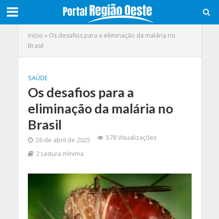
Início
»
Os desafios para a eliminação da malária no
Brasil
SAÚDE
Os desafios para a
eliminação da malária no
Brasil
578 Visualizações
26 de abril de 2025
2 Leitura mínima