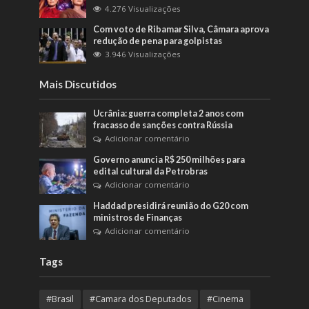
4.276 Visualizações
Com voto de Ribamar Silva, Câmara aprova
redução de pena para golpistas
3.946 Visualizações
Mais Discutidos
Ucrânia: guerra completa 2 anos com
fracasso de sanções contra Rússia
Adicionar comentário
Governo anuncia R$ 250 milhões para
edital cultural da Petrobras
Adicionar comentário
Haddad presidirá reunião do G20 com
ministros de Finanças
Adicionar comentário
Tags
#Brasil
#Camara dos Deputados
#Cinema