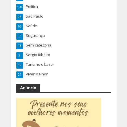
Política
170
São Paulo
26
Saúde
66
Segurança
33
Sem categoria
16
Sergio Ribeiro
2
Turismo e Lazer
89
Viver Melhor
27
Anúncio