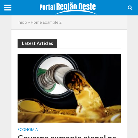
Início
»
Home Example 2
Latest Articles
ECONOMIA
Governo aumenta etanol na