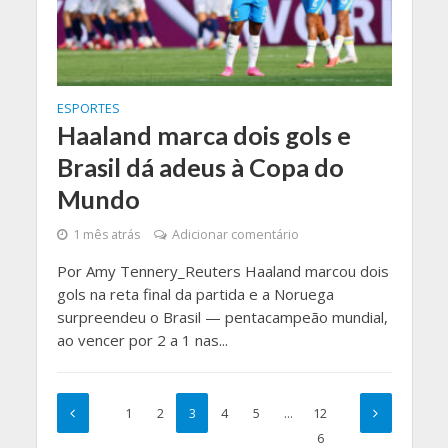
ESPORTES
Haaland marca dois gols e
Brasil dá adeus à Copa do
Mundo
1 mês atrás
Adicionar comentário
Por Amy Tennery_Reuters Haaland marcou dois
gols na reta final da partida e a Noruega
surpreendeu o Brasil — pentacampeão mundial,
ao vencer por 2 a 1 nas...
1
2
3
4
5
…
12
6