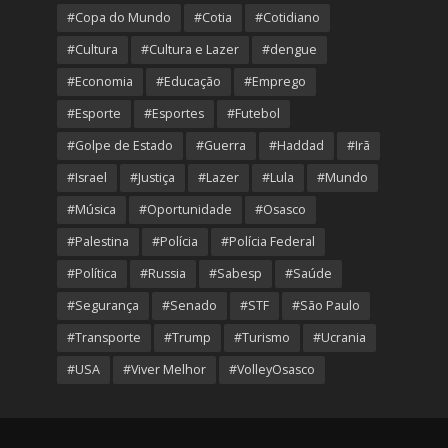
#Copa do Mundo
#Cotia
#Cotidiano
#Cultura
#Cultura e Lazer
#dengue
#Economia
#Educação
#Emprego
#Esporte
#Esportes
#Futebol
#Golpe de Estado
#Guerra
#Haddad
#Irã
#Israel
#Justiça
#Lazer
#Lula
#Mundo
#Música
#Oportunidade
#Osasco
#Palestina
#Polícia
#Polícia Federal
#Política
#Russia
#Sabesp
#Saúde
#Segurança
#Senado
#STF
#São Paulo
#Transporte
#Trump
#Turismo
#Ucrania
#USA
#Viver Melhor
#VolleyOsasco