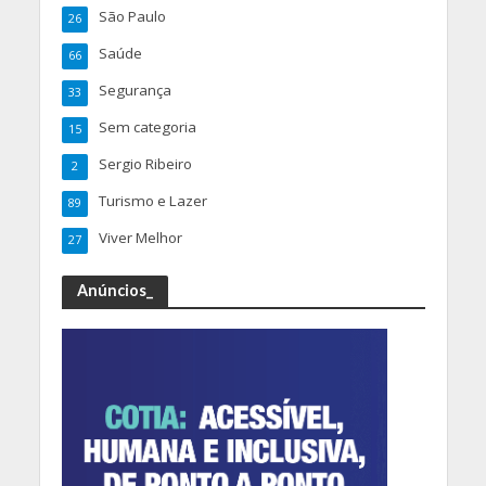
São Paulo
26
Saúde
66
Segurança
33
Sem categoria
15
Sergio Ribeiro
2
Turismo e Lazer
89
Viver Melhor
27
Anúncios_