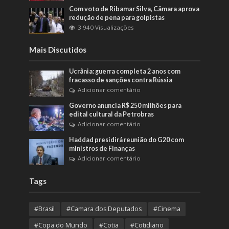
Com voto de Ribamar Silva, Câmara aprova
redução de pena para golpistas
3.940 Visualizações
Mais Discutidos
Ucrânia: guerra completa 2 anos com
fracasso de sanções contra Rússia
Adicionar comentário
Governo anuncia R$ 250 milhões para
edital cultural da Petrobras
Adicionar comentário
Haddad presidirá reunião do G20 com
ministros de Finanças
Adicionar comentário
Tags
#Brasil
#Camara dos Deputados
#Cinema
#Copa do Mundo
#Cotia
#Cotidiano