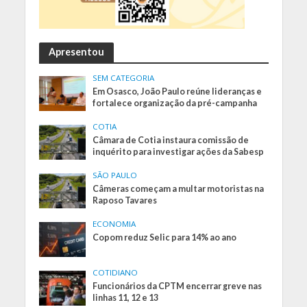
Apresentou
SEM CATEGORIA
Em Osasco, João Paulo reúne lideranças e
fortalece organização da pré-campanha
COTIA
Câmara de Cotia instaura comissão de
inquérito para investigar ações da Sabesp
SÃO PAULO
Câmeras começam a multar motoristas na
Raposo Tavares
ECONOMIA
Copom reduz Selic para 14% ao ano
COTIDIANO
Funcionários da CPTM encerrar greve nas
linhas 11, 12 e 13