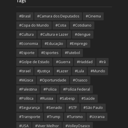
Tags
#Brasil
#Camara dos Deputados
#Cinema
#Copa do Mundo
#Cotia
#Cotidiano
#Cultura
#Cultura e Lazer
#dengue
#Economia
#Educação
#Emprego
#Esporte
#Esportes
#Futebol
#Golpe de Estado
#Guerra
#Haddad
#Irã
#Israel
#Justiça
#Lazer
#Lula
#Mundo
#Música
#Oportunidade
#Osasco
#Palestina
#Polícia
#Polícia Federal
#Política
#Russia
#Sabesp
#Saúde
#Segurança
#Senado
#STF
#São Paulo
#Transporte
#Trump
#Turismo
#Ucrania
#USA
#Viver Melhor
#VolleyOsasco