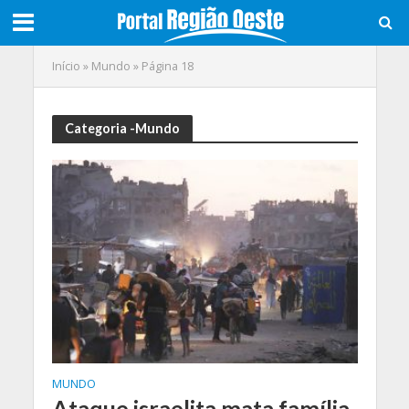
Início
»
Mundo
»
Página 18
Categoria -Mundo
MUNDO
Ataque israelita mata família