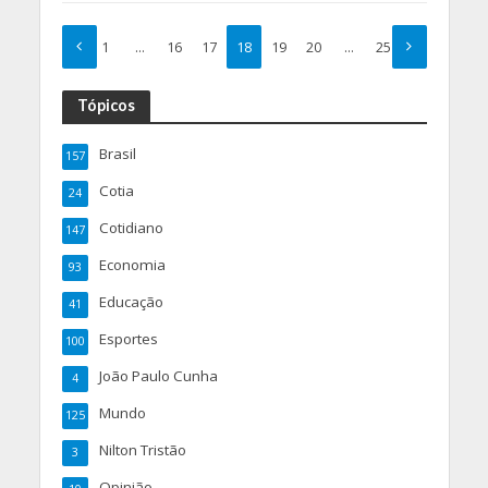
1
…
16
17
18
19
20
…
25
Tópicos
Brasil
157
Cotia
24
Cotidiano
147
Economia
93
Educação
41
Esportes
100
João Paulo Cunha
4
Mundo
125
Nilton Tristão
3
Opinião