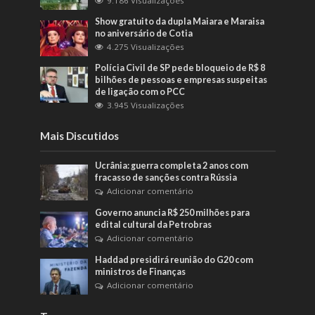
9.186 Visualizações
Show gratuito da dupla Maiara e Maraisa
no aniversário de Cotia
4.275 Visualizações
Polícia Civil de SP pede bloqueio de R$ 8
bilhões de pessoas e empresas suspeitas
de ligação com o PCC
3.945 Visualizações
Mais Discutidos
Ucrânia: guerra completa 2 anos com
fracasso de sanções contra Rússia
Adicionar comentário
Governo anuncia R$ 250 milhões para
edital cultural da Petrobras
Adicionar comentário
Haddad presidirá reunião do G20 com
ministros de Finanças
Adicionar comentário