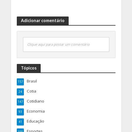
Adicionar comentário
Clique aqui para postar um comentário
Tópicos
Brasil
157
Cotia
24
Cotidiano
147
Economia
93
Educação
41
Esportes
100