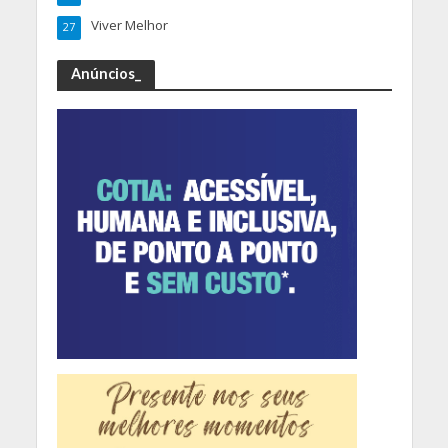
Viver Melhor
27
Anúncios_