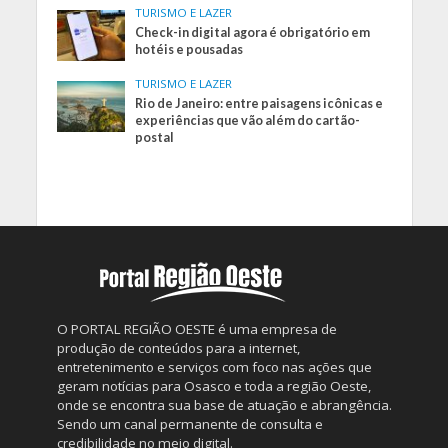
TURISMO E LAZER
Check-in digital agora é obrigatório em
hotéis e pousadas
TURISMO E LAZER
Rio de Janeiro: entre paisagens icônicas e
experiências que vão além do cartão-
postal
O PORTAL REGIÃO OESTE é uma empresa de
produção de conteúdos para a internet,
entretenimento e serviços com foco nas ações que
geram notícias para Osasco e toda a região Oeste,
onde se encontra sua base de atuação e abrangência.
Sendo um canal permanente de consulta e
credibilidade no meio digital.