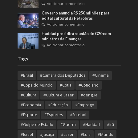
Adicionar comentário
Governo anuncia R$ 250 milhões para
edital cultural da Petrobras
Adicionar comentário
Haddad presidirá reunião do G20 com
ministros de Finanças
Adicionar comentário
Tags
#Brasil
#Camara dos Deputados
#Cinema
#Copa do Mundo
#Cotia
#Cotidiano
#Cultura
#Cultura e Lazer
#dengue
#Economia
#Educação
#Emprego
#Esporte
#Esportes
#Futebol
#Golpe de Estado
#Guerra
#Haddad
#Irã
#Israel
#Justiça
#Lazer
#Lula
#Mundo